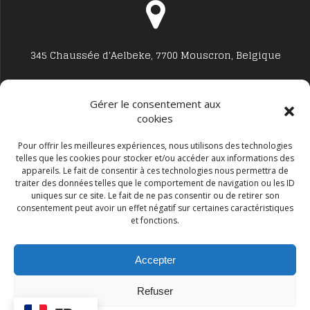
345 Chaussée d'Aelbeke, 7700 Mouscron, Belgique
Gérer le consentement aux
cookies
Studio7700@live.be
Pour offrir les meilleures expériences, nous utilisons des technologies
telles que les cookies pour stocker et/ou accéder aux informations des
appareils. Le fait de consentir à ces technologies nous permettra de
traiter des données telles que le comportement de navigation ou les ID
uniques sur ce site. Le fait de ne pas consentir ou de retirer son
consentement peut avoir un effet négatif sur certaines caractéristiques
et fonctions.
+32 477594999
Accepter
Refuser