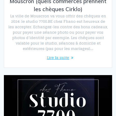
Mouscron (quels commerces prennent
les chèques Cirklo)
La ville de Mouscron va vous offrir des chèques en
2024: le studio 7700.BE chez Fhano est heureux de
les accepter. Echangez-les contre des bons cadeaux,
pour payer une séance photo ou pour payer vos
photos d’identité par exemple. Les chèques sont
valable pour le studio, séances à domicile et
extérieures (pas pour les mariages).…
Lire la suite