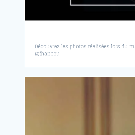
Découvrez les photos réalisées lors du ma
@fhanoeu