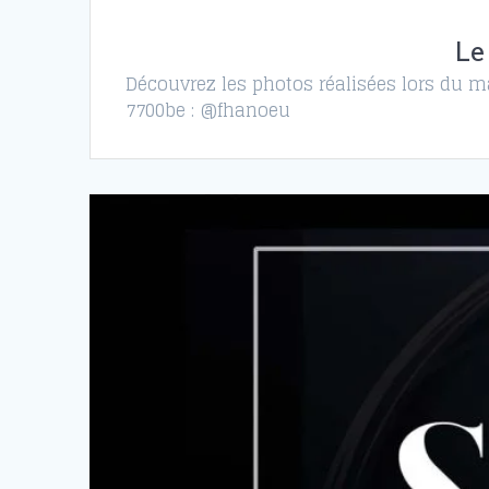
Le
Découvrez les photos réalisées lors du ma
7700be : @fhanoeu