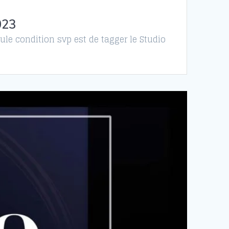
023
ule condition svp est de tagger le Studio