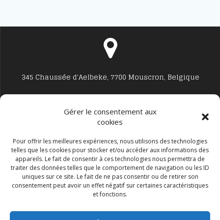
345 Chaussée d'Aelbeke, 7700 Mouscron, Belgique
Gérer le consentement aux
cookies
Studio7700@live.be
Pour offrir les meilleures expériences, nous utilisons des technologies
telles que les cookies pour stocker et/ou accéder aux informations des
appareils. Le fait de consentir à ces technologies nous permettra de
traiter des données telles que le comportement de navigation ou les ID
uniques sur ce site. Le fait de ne pas consentir ou de retirer son
consentement peut avoir un effet négatif sur certaines caractéristiques
et fonctions.
+32 477594999