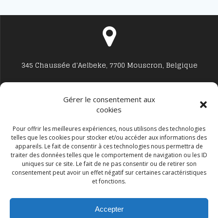
345 Chaussée d'Aelbeke, 7700 Mouscron, Belgique
Gérer le consentement aux
cookies
Studio7700@live.be
Pour offrir les meilleures expériences, nous utilisons des technologies
telles que les cookies pour stocker et/ou accéder aux informations des
appareils. Le fait de consentir à ces technologies nous permettra de
traiter des données telles que le comportement de navigation ou les ID
uniques sur ce site. Le fait de ne pas consentir ou de retirer son
consentement peut avoir un effet négatif sur certaines caractéristiques
et fonctions.
+32 477594999
Accepter