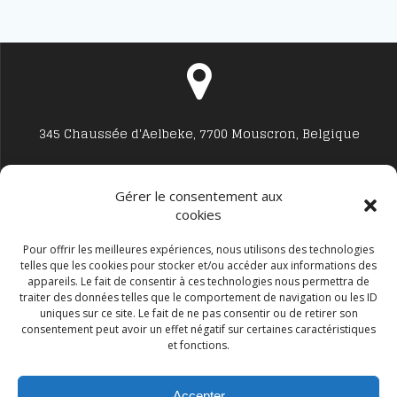
345 Chaussée d'Aelbeke, 7700 Mouscron, Belgique
Gérer le consentement aux
cookies
Studio7700@live.be
Pour offrir les meilleures expériences, nous utilisons des technologies
telles que les cookies pour stocker et/ou accéder aux informations des
appareils. Le fait de consentir à ces technologies nous permettra de
traiter des données telles que le comportement de navigation ou les ID
uniques sur ce site. Le fait de ne pas consentir ou de retirer son
consentement peut avoir un effet négatif sur certaines caractéristiques
et fonctions.
+32 477594999
Accepter