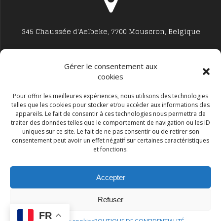
345 Chaussée d'Aelbeke, 7700 Mouscron, Belgique
Gérer le consentement aux
cookies
Studio7700@live.be
Pour offrir les meilleures expériences, nous utilisons des technologies
telles que les cookies pour stocker et/ou accéder aux informations des
appareils. Le fait de consentir à ces technologies nous permettra de
traiter des données telles que le comportement de navigation ou les ID
uniques sur ce site. Le fait de ne pas consentir ou de retirer son
consentement peut avoir un effet négatif sur certaines caractéristiques
et fonctions.
+32 477594999
Accepter
Refuser
FR