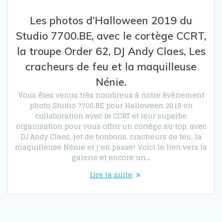
Les photos d’Halloween 2019 du
Studio 7700.BE, avec le cortège CCRT,
la troupe Order 62, DJ Andy Claes, Les
cracheurs de feu et la maquilleuse
Nénie.
Vous êtes venus très nombreux à notre évènement
photo Studio 7700.BE pour Halloween 2019 en
collaboration avec le CCRT et leur superbe
organisation pour vous offrir un cortège au top, avec
DJ Andy Claes, jet de bonbons, cracheurs de feu, la
maquilleuse Nénie et j’en passe! Voici le lien vers la
galerie et encore un…
Lire la suite