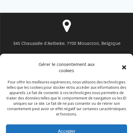
345 Chaussée d'Aelbeke, 7700 Mouscron, Belgique
Gérer le consentement aux
cookies
Studio7700@live.be
Pour offrir les meilleures expériences, nous utilisons des technologies
telles que les cookies pour stocker et/ou accéder aux informations des
appareils. Le fait de consentir à ces technologies nous permettra de
traiter des données telles que le comportement de navigation ou les ID
uniques sur ce site. Le fait de ne pas consentir ou de retirer son
consentement peut avoir un effet négatif sur certaines caractéristiques
et fonctions.
+32 477594999
Accepter