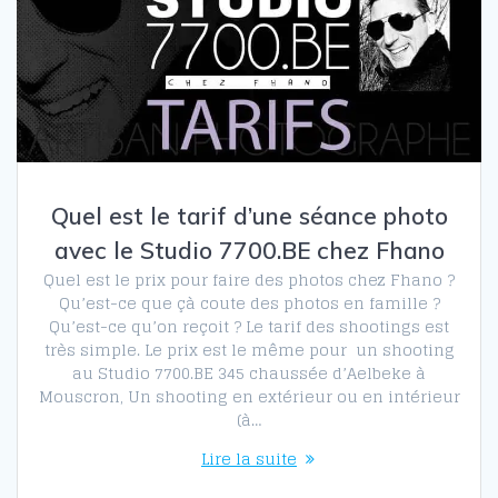
Quel est le tarif d’une séance photo
avec le Studio 7700.BE chez Fhano
Quel est le prix pour faire des photos chez Fhano ?
Qu’est-ce que çà coute des photos en famille ?
Qu’est-ce qu’on reçoit ? Le tarif des shootings est
très simple. Le prix est le même pour un shooting
au Studio 7700.BE 345 chaussée d’Aelbeke à
Mouscron, Un shooting en extérieur ou en intérieur
(à…
Lire la suite