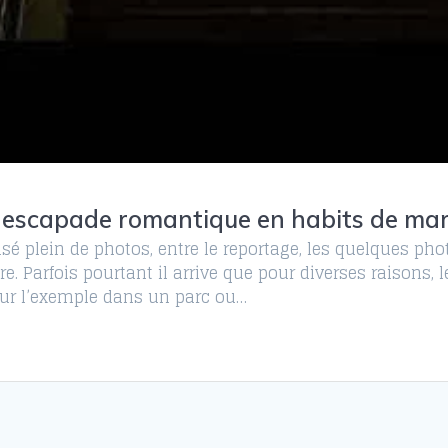
escapade romantique en habits de ma
sé plein de photos, entre le reportage, les quelques pho
. Parfois pourtant il arrive que pour diverses raisons,
our l’exemple dans un parc ou…