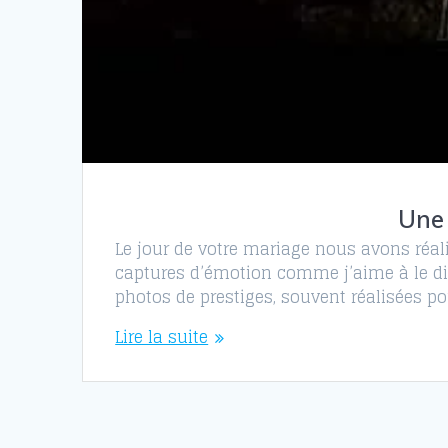
Une 
Le jour de votre mariage nous avons réali
captures d’émotion comme j’aime à le dire
photos de prestiges, souvent réalisées p
Lire la suite