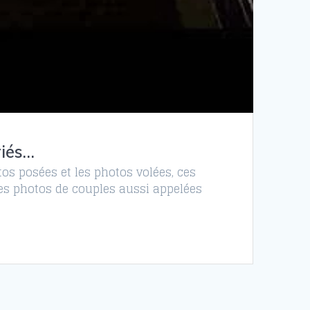
riés…
tos posées et les photos volées, ces
 les photos de couples aussi appelées