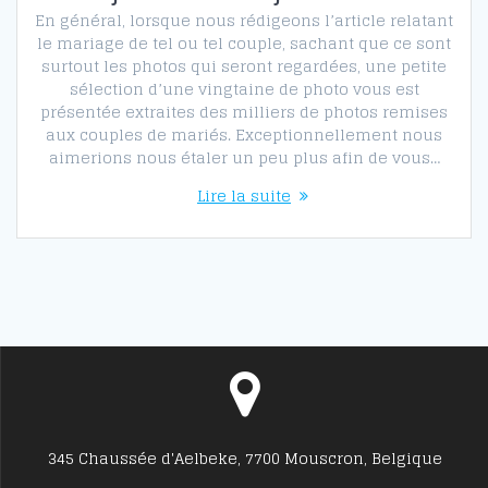
En général, lorsque nous rédigeons l’article relatant
le mariage de tel ou tel couple, sachant que ce sont
surtout les photos qui seront regardées, une petite
sélection d’une vingtaine de photo vous est
présentée extraites des milliers de photos remises
aux couples de mariés. Exceptionnellement nous
aimerions nous étaler un peu plus afin de vous…
Lire la suite
345 Chaussée d'Aelbeke, 7700 Mouscron, Belgique