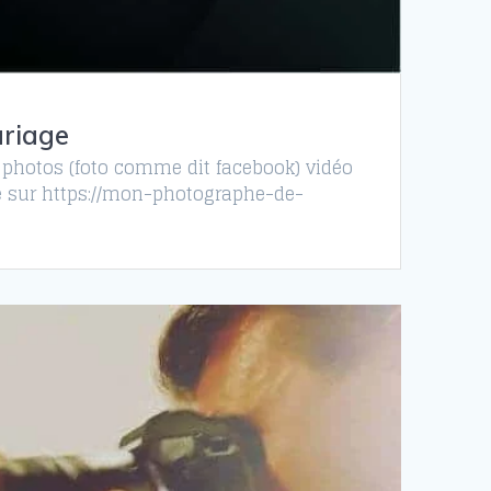
ariage
 photos (foto comme dit facebook) vidéo
ndre sur https://mon-photographe-de-