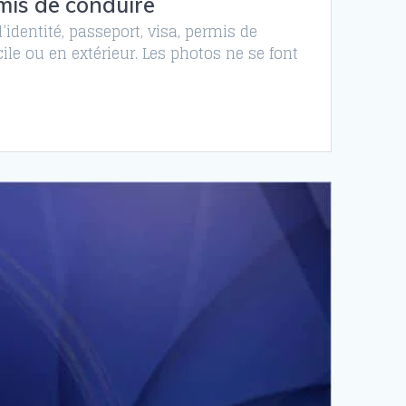
mis de conduire
identité, passeport, visa, permis de
le ou en extérieur. Les photos ne se font