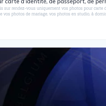
r carte d’identité, de passeport, de per
ais sur rendez-vous uniquement vos photos pour carte d’
e vos photos de mariage, vos photos en studio, à domici