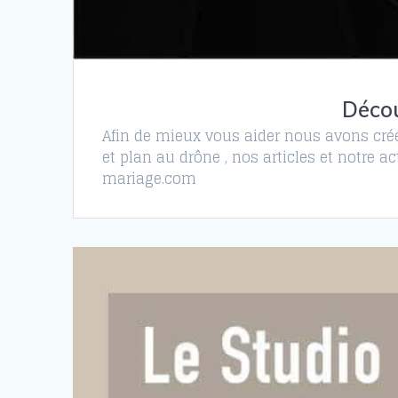
Décou
Afin de mieux vous aider nous avons créé
et plan au drône , nos articles et notre a
mariage.com