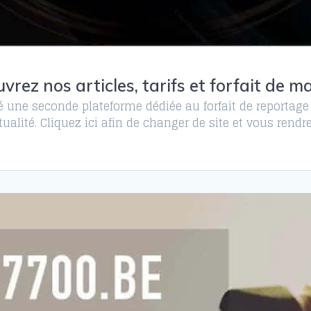
vrez nos articles, tarifs et forfait de m
 une seconde plateforme dédiée au forfait de reportage
ctualité. Cliquez ici afin de changer de site et vous re