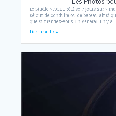
Les Photos pou
Le Studio 7700.BE réalise 7 jours sur 7 m
séjour, de conduire ou de bateau ainsi qu
que sur rendez-vous. En général il n’y a…
Lire la suite