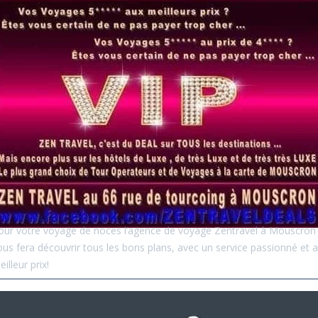
our votre voyage de noces l’agence de voyage Zentravel à Mouscron
ous fera découvrir tous les bons plans, avec un service passionné et 
illeur prix!