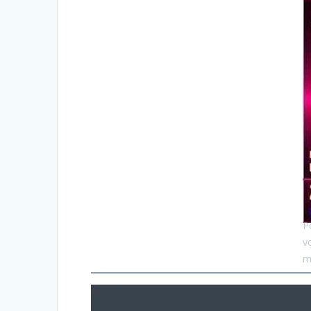
P
v
me