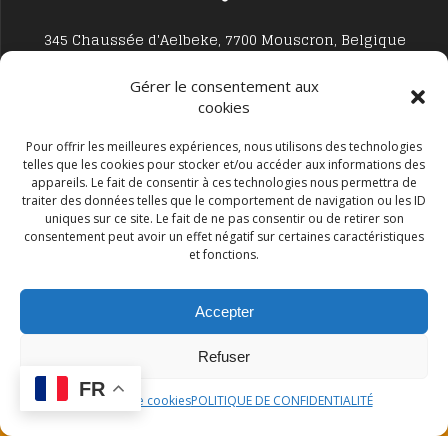
345 Chaussée d'Aelbeke, 7700 Mouscron, Belgique
Gérer le consentement aux
cookies
Pour offrir les meilleures expériences, nous utilisons des technologies
telles que les cookies pour stocker et/ou accéder aux informations des
Studio7700@live.be
appareils. Le fait de consentir à ces technologies nous permettra de
traiter des données telles que le comportement de navigation ou les ID
uniques sur ce site. Le fait de ne pas consentir ou de retirer son
consentement peut avoir un effet négatif sur certaines caractéristiques
et fonctions.
+32 477594999
Accepter
Refuser
FR
Politique de cookies
POLITIQUE DE CONFIDENTIALITÉ