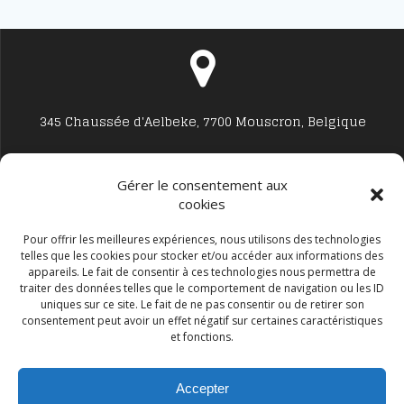
345 Chaussée d'Aelbeke, 7700 Mouscron, Belgique
Gérer le consentement aux
cookies
Studio7700@live.be
Pour offrir les meilleures expériences, nous utilisons des technologies
telles que les cookies pour stocker et/ou accéder aux informations des
appareils. Le fait de consentir à ces technologies nous permettra de
traiter des données telles que le comportement de navigation ou les ID
uniques sur ce site. Le fait de ne pas consentir ou de retirer son
consentement peut avoir un effet négatif sur certaines caractéristiques
et fonctions.
+32 477594999
Accepter