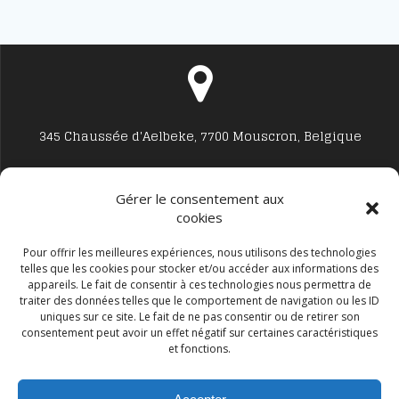
345 Chaussée d'Aelbeke, 7700 Mouscron, Belgique
Gérer le consentement aux
cookies
Studio7700@live.be
Pour offrir les meilleures expériences, nous utilisons des technologies
telles que les cookies pour stocker et/ou accéder aux informations des
appareils. Le fait de consentir à ces technologies nous permettra de
traiter des données telles que le comportement de navigation ou les ID
uniques sur ce site. Le fait de ne pas consentir ou de retirer son
consentement peut avoir un effet négatif sur certaines caractéristiques
et fonctions.
+32 477594999