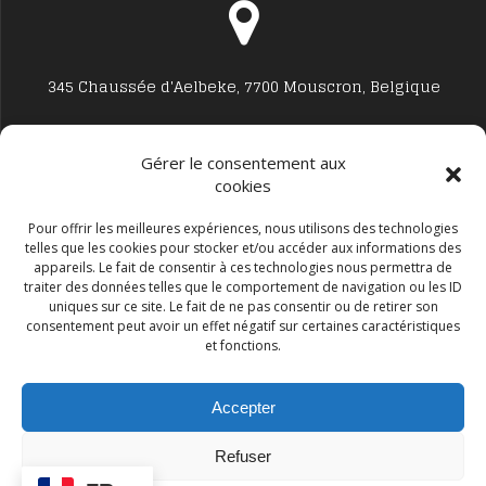
345 Chaussée d'Aelbeke, 7700 Mouscron, Belgique
Gérer le consentement aux
cookies
Studio7700@live.be
Pour offrir les meilleures expériences, nous utilisons des technologies
telles que les cookies pour stocker et/ou accéder aux informations des
appareils. Le fait de consentir à ces technologies nous permettra de
traiter des données telles que le comportement de navigation ou les ID
uniques sur ce site. Le fait de ne pas consentir ou de retirer son
consentement peut avoir un effet négatif sur certaines caractéristiques
et fonctions.
+32 477594999
Accepter
Refuser