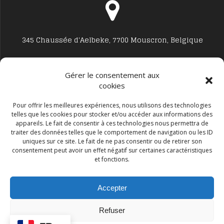
345 Chaussée d'Aelbeke, 7700 Mouscron, Belgique
Gérer le consentement aux
cookies
Studio7700@live.be
Pour offrir les meilleures expériences, nous utilisons des technologies
telles que les cookies pour stocker et/ou accéder aux informations des
appareils. Le fait de consentir à ces technologies nous permettra de
traiter des données telles que le comportement de navigation ou les ID
uniques sur ce site. Le fait de ne pas consentir ou de retirer son
consentement peut avoir un effet négatif sur certaines caractéristiques
et fonctions.
+32 477594999
Accepter
Refuser