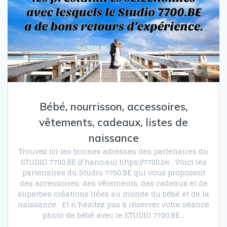
Bébé, nourrisson, accessoires,
vêtements, cadeaux, listes de
naissance
Trouvez ici les bonnes adresses des partenaires du
STUDIO 7700.BE (Fhano.eu) https://7700.be . Voici les
partenaires du Studio 7700.BE qui vous proposent
des accessoires, des vêtements, des cadeaux et de
superbes créations liées au monde du bébé et de la
naissance. Et n’hésitez pas à réserver votre séance
photo de bébé avec le STUDIO 7700.BE…