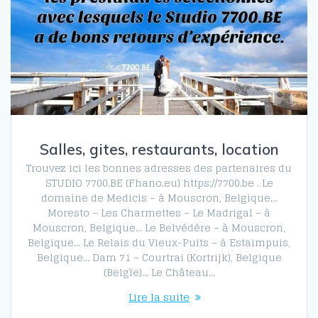
Salles, gites, restaurants, location
Trouvez ici les bonnes adresses des partenaires du
STUDIO 7700.BE (Fhano.eu) https://7700.be . Le
domaine de Medicis – à Mouscron, Belgique…
Moresto – Les Charmettes – Le Madrigal – à
Mouscron, Belgique… Le Belvédère – à Mouscron,
Belgique… Le Relais du Vieux-Puits – à Estaimpuis,
Belgique… Dam 71 – Courtrai (Kortrijk), Belgique
(Belgïe)… Le Château…
Lire la suite