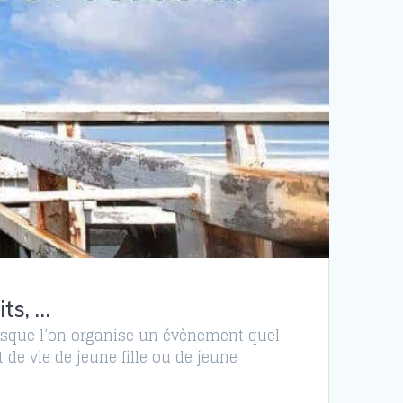
ts, …
Lorsque l’on organise un évènement quel
de vie de jeune fille ou de jeune