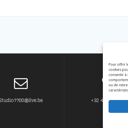
Pour offrir 
cookies pou
consentir à
comportement
ou de retire
caractéristi
Studio7700@live.be
+32 477594999