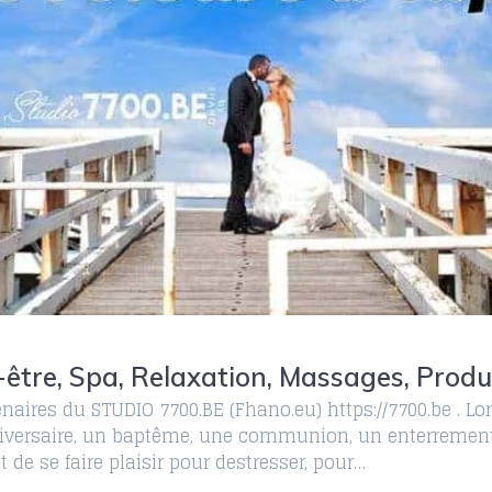
-être, Spa, Relaxation, Massages, Produi
enaires du STUDIO 7700.BE (Fhano.eu) https://7700.be . 
nniversaire, un baptême, une communion, un enterrement 
e se faire plaisir pour destresser, pour…