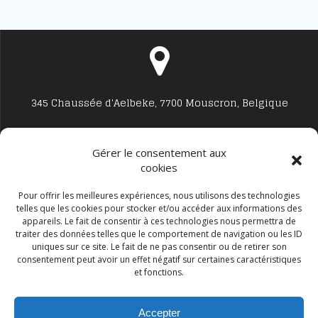
345 Chaussée d'Aelbeke, 7700 Mouscron, Belgique
Gérer le consentement aux
cookies
Studio7700@live.be
Pour offrir les meilleures expériences, nous utilisons des technologies
telles que les cookies pour stocker et/ou accéder aux informations des
appareils. Le fait de consentir à ces technologies nous permettra de
traiter des données telles que le comportement de navigation ou les ID
uniques sur ce site. Le fait de ne pas consentir ou de retirer son
consentement peut avoir un effet négatif sur certaines caractéristiques
et fonctions.
+32 477594999
Accepter