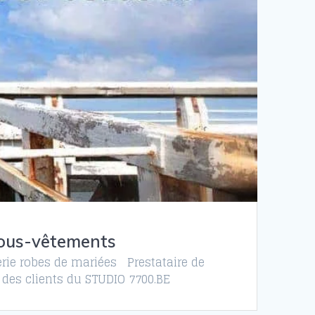
 sous-vêtements
éerie robes de mariées Prestataire de
 des clients du STUDIO 7700.BE