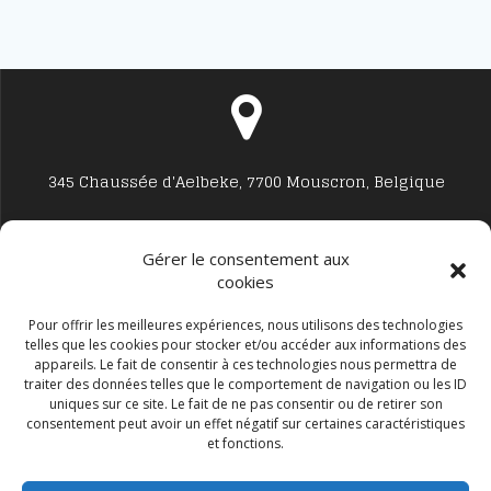
345 Chaussée d'Aelbeke, 7700 Mouscron, Belgique
Gérer le consentement aux
cookies
Studio7700@live.be
Pour offrir les meilleures expériences, nous utilisons des technologies
telles que les cookies pour stocker et/ou accéder aux informations des
appareils. Le fait de consentir à ces technologies nous permettra de
traiter des données telles que le comportement de navigation ou les ID
uniques sur ce site. Le fait de ne pas consentir ou de retirer son
consentement peut avoir un effet négatif sur certaines caractéristiques
et fonctions.
+32 477594999