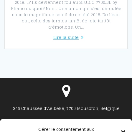
2018! ..? Ils deviennent fou au STUDIO 7700.BE by
Fhano ou quoi? Non… Une union qui s’est déroulée
sous le magnifique soleil de cet été 2018. De l’eau
oui, celle des larmes tantôt de joie tantôt
d’émotions. Un…
Lire la suite
345 Chaussée d'Aelbeke, 7700 Mouscron, Belgique
Gérer le consentement aux