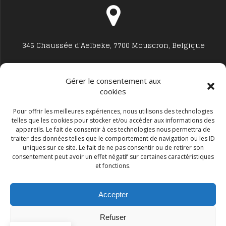
345 Chaussée d'Aelbeke, 7700 Mouscron, Belgique
Gérer le consentement aux
cookies
Studio7700@live.be
Pour offrir les meilleures expériences, nous utilisons des technologies
telles que les cookies pour stocker et/ou accéder aux informations des
appareils. Le fait de consentir à ces technologies nous permettra de
traiter des données telles que le comportement de navigation ou les ID
uniques sur ce site. Le fait de ne pas consentir ou de retirer son
consentement peut avoir un effet négatif sur certaines caractéristiques
et fonctions.
+32 477594999
Accepter
Refuser