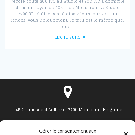
l’école coûte 20€ TTC au Studio et 30€ TTC à domicile
dans un rayon de 10km de Mouscron. Le Studio
7700.BE réalise ces photos 7 jours sur 7 et sur
rendez-vous uniquement. Le tarif est le même quel
que…
Lire la suite
345 Chaussée d'Aelbeke, 7700 Mouscron, Belgique
Gérer le consentement aux