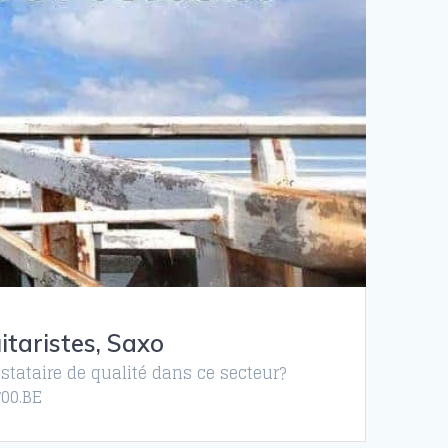
itaristes, Saxo
stataire de qualité dans ce secteur?
700.BE