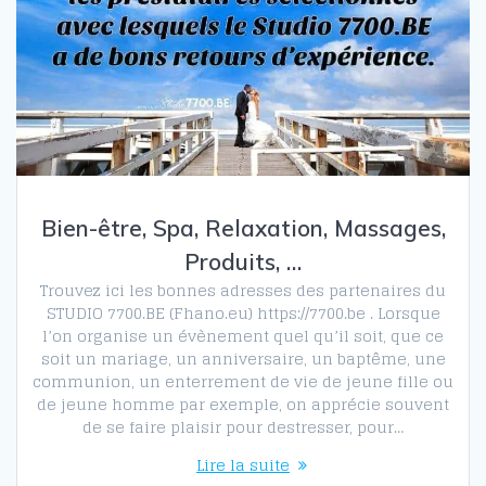
Bien-être, Spa, Relaxation, Massages,
Produits, …
Trouvez ici les bonnes adresses des partenaires du
STUDIO 7700.BE (Fhano.eu) https://7700.be . Lorsque
l’on organise un évènement quel qu’il soit, que ce
soit un mariage, un anniversaire, un baptême, une
communion, un enterrement de vie de jeune fille ou
de jeune homme par exemple, on apprécie souvent
de se faire plaisir pour destresser, pour…
Lire la suite