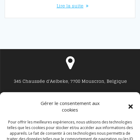
Lire la suite
345 Chaussée d'Aelbeke, 7700 Mouscron, Belgique
Gérer le consentement aux
cookies
Studio7700@live.be
Pour offrir les meilleures expériences, nous utilisons des technologies
telles que les cookies pour stocker et/ou accéder aux informations des
appareils. Le fait de consentir à ces technologies nous permettra de
traiter des données telles que le comportement de navigation ou les ID