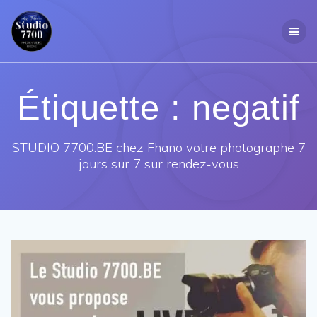
Passer
au
contenu
Étiquette :
negatif
STUDIO 7700.BE chez Fhano votre photographe 7
jours sur 7 sur rendez-vous