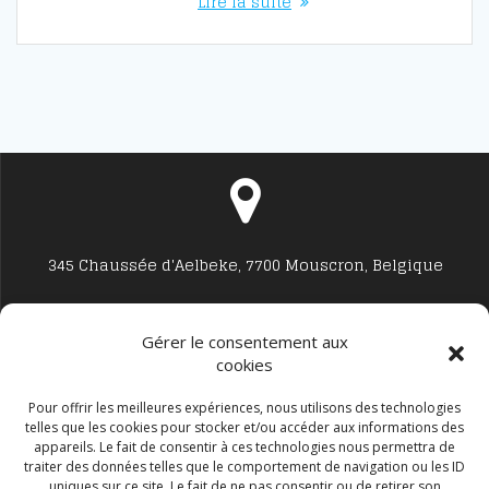
Lire la suite
345 Chaussée d'Aelbeke, 7700 Mouscron, Belgique
Gérer le consentement aux
cookies
Studio7700@live.be
Pour offrir les meilleures expériences, nous utilisons des technologies
telles que les cookies pour stocker et/ou accéder aux informations des
appareils. Le fait de consentir à ces technologies nous permettra de
traiter des données telles que le comportement de navigation ou les ID
uniques sur ce site. Le fait de ne pas consentir ou de retirer son