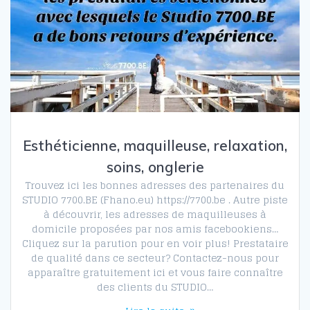
Esthéticienne, maquilleuse, relaxation,
soins, onglerie
Trouvez ici les bonnes adresses des partenaires du
STUDIO 7700.BE (Fhano.eu) https://7700.be . Autre piste
à découvrir, les adresses de maquilleuses à
domicile proposées par nos amis facebookiens…
Cliquez sur la parution pour en voir plus! Prestataire
de qualité dans ce secteur? Contactez-nous pour
apparaître gratuitement ici et vous faire connaître
des clients du STUDIO…