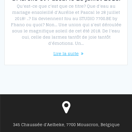
Qu’est-ce que c’est que ce titre? Que d’eau au
mariage ensoleillé d’Aurélie et Pascal le 28 juillet
2018! ..? Ils deviennent fou au STUDIO 7700.BE by
Fhano ou quoi? Non… Une union qui s’est déroulée
sous le magnifique soleil de cet été 2018. De l’eau
oui, celle des larmes tantôt de joie tantôt
d’émotions. Un…
Lire la suite
345 Chaussée d'Aelbeke, 7700 Mouscron, Belgique