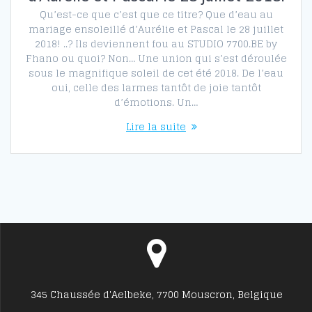
Qu’est-ce que c’est que ce titre? Que d’eau au
mariage ensoleillé d’Aurélie et Pascal le 28 juillet
2018! ..? Ils deviennent fou au STUDIO 7700.BE by
Fhano ou quoi? Non… Une union qui s’est déroulée
sous le magnifique soleil de cet été 2018. De l’eau
oui, celle des larmes tantôt de joie tantôt
d’émotions. Un…
Lire la suite
345 Chaussée d'Aelbeke, 7700 Mouscron, Belgique