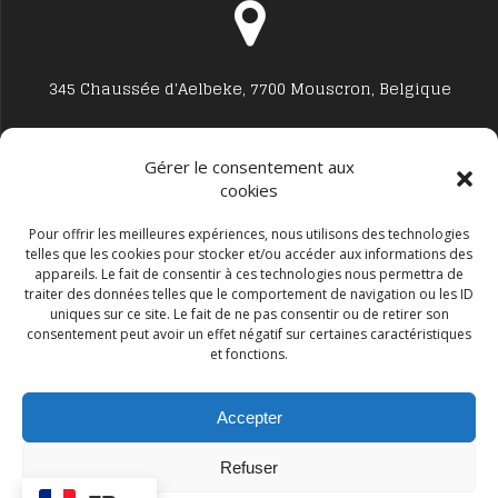
345 Chaussée d'Aelbeke, 7700 Mouscron, Belgique
Gérer le consentement aux
cookies
Studio7700@live.be
Pour offrir les meilleures expériences, nous utilisons des technologies
telles que les cookies pour stocker et/ou accéder aux informations des
appareils. Le fait de consentir à ces technologies nous permettra de
traiter des données telles que le comportement de navigation ou les ID
uniques sur ce site. Le fait de ne pas consentir ou de retirer son
consentement peut avoir un effet négatif sur certaines caractéristiques
et fonctions.
+32 477594999
Accepter
Refuser