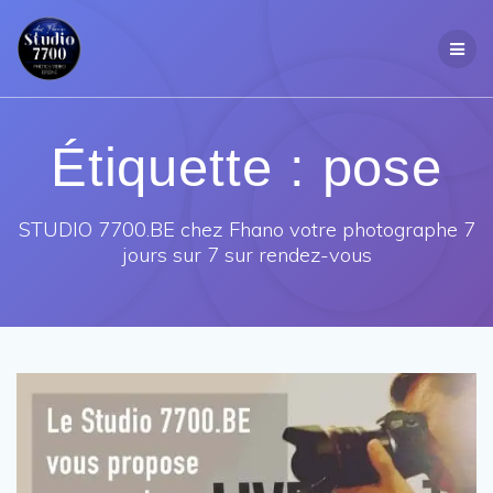
Passer
au
contenu
Étiquette :
pose
STUDIO 7700.BE chez Fhano votre photographe 7
jours sur 7 sur rendez-vous