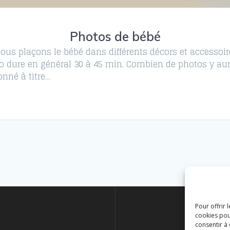
Photos de bébé
us plaçons le bébé dans différents décors et accessoir
o dure en général 30 à 45 min. Combien de photos y au
onné à titre…
Pour offrir 
cookies pou
consentir à