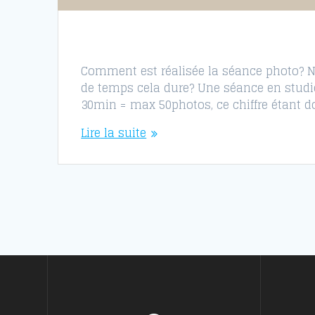
Comment est réalisée la séance photo? No
de temps cela dure? Une séance en studi
30min = max 50photos, ce chiffre étant d
Lire la suite