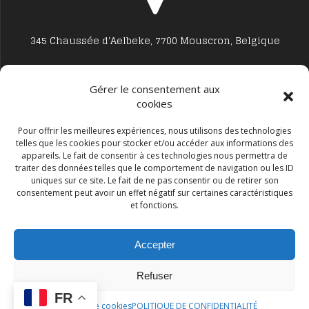
345 Chaussée d'Aelbeke, 7700 Mouscron, Belgique
Gérer le consentement aux
cookies
Studio7700@live.be
Pour offrir les meilleures expériences, nous utilisons des technologies
telles que les cookies pour stocker et/ou accéder aux informations des
appareils. Le fait de consentir à ces technologies nous permettra de
traiter des données telles que le comportement de navigation ou les ID
uniques sur ce site. Le fait de ne pas consentir ou de retirer son
consentement peut avoir un effet négatif sur certaines caractéristiques
et fonctions.
+32 477594999
Accepter
Refuser
FR
Politique de cookies
POLITIQUE DE CONFIDENTIALITÉ