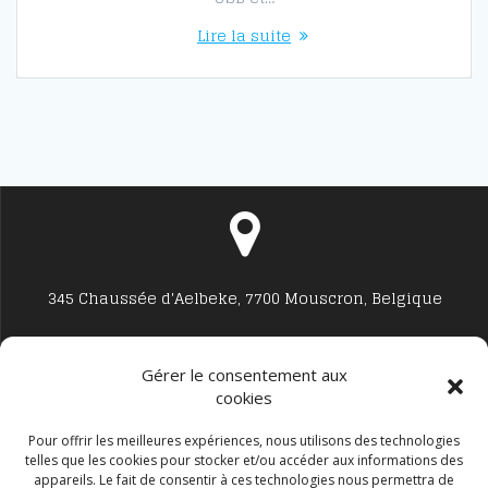
Lire la suite
345 Chaussée d'Aelbeke, 7700 Mouscron, Belgique
Gérer le consentement aux
cookies
Studio7700@live.be
Pour offrir les meilleures expériences, nous utilisons des technologies
telles que les cookies pour stocker et/ou accéder aux informations des
appareils. Le fait de consentir à ces technologies nous permettra de