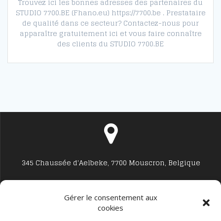
Trouvez ici les bonnes adresses des partenaires du
STUDIO 7700.BE (Fhano.eu) https://7700.be . Prestataire
de qualité dans ce secteur? Contactez-nous pour
apparaître gratuitement ici et vous faire connaître
des clients du STUDIO 7700.BE
345 Chaussée d'Aelbeke, 7700 Mouscron, Belgique
Gérer le consentement aux
cookies