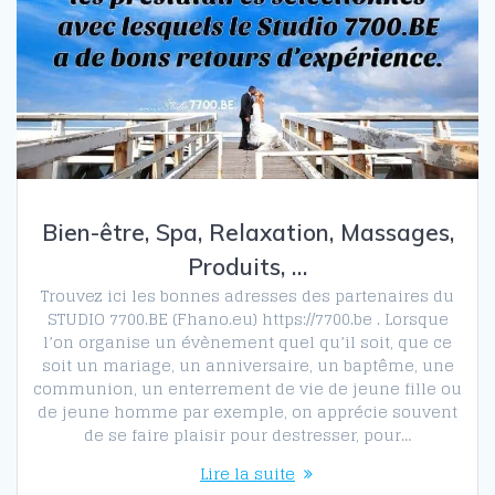
Bien-être, Spa, Relaxation, Massages,
Produits, …
Trouvez ici les bonnes adresses des partenaires du
STUDIO 7700.BE (Fhano.eu) https://7700.be . Lorsque
l’on organise un évènement quel qu’il soit, que ce
soit un mariage, un anniversaire, un baptême, une
communion, un enterrement de vie de jeune fille ou
de jeune homme par exemple, on apprécie souvent
de se faire plaisir pour destresser, pour…
Lire la suite