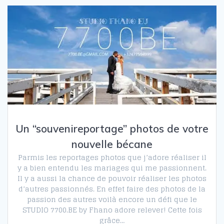
Un “souvenireportage” photos de votre
nouvelle bécane
Parmis les reportages photos que j’adore réaliser il
y a bien entendu les mariages qui me passionnent.
Il y a aussi la chance de pouvoir réaliser les photos
d’autres passionnés. En effet faire des photos de la
passion des autres voilà encore un défi que le
STUDIO 7700.BE by Fhano adore relever! Cette fois
grâce…