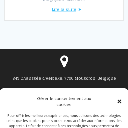
Lire la suite
345 Chaussée d'Aelbeke, 7700 Mouscron, Belgique
Gérer le consentement aux
cookies
Studio7700@live.be
Pour offrir les meilleures expériences, nous utilisons des technologies
telles que les cookies pour stocker et/ou accéder aux informations des
appareils. Le fait de consentir à ces technologies nous permettra de