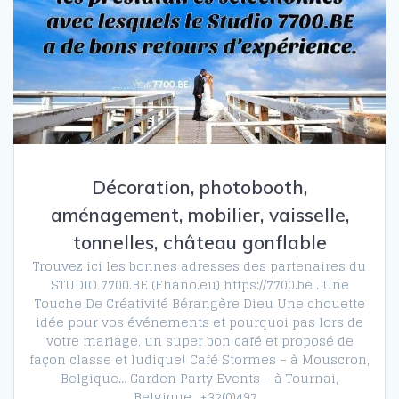
Décoration, photobooth,
aménagement, mobilier, vaisselle,
tonnelles, château gonflable
Trouvez ici les bonnes adresses des partenaires du
STUDIO 7700.BE (Fhano.eu) https://7700.be . Une
Touche De Créativité Bérangère Dieu Une chouette
idée pour vos événements et pourquoi pas lors de
votre mariage, un super bon café et proposé de
façon classe et ludique! Café Stormes – à Mouscron,
Belgique… Garden Party Events – à Tournai,
Belgique…+32(0)497…