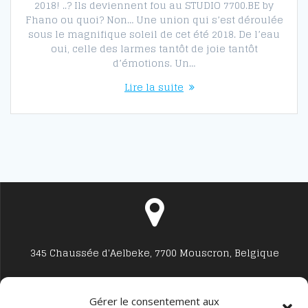
2018! ..? Ils deviennent fou au STUDIO 7700.BE by
Fhano ou quoi? Non… Une union qui s’est déroulée
sous le magnifique soleil de cet été 2018. De l’eau
oui, celle des larmes tantôt de joie tantôt
d’émotions. Un…
Lire la suite
345 Chaussée d'Aelbeke, 7700 Mouscron, Belgique
Gérer le consentement aux