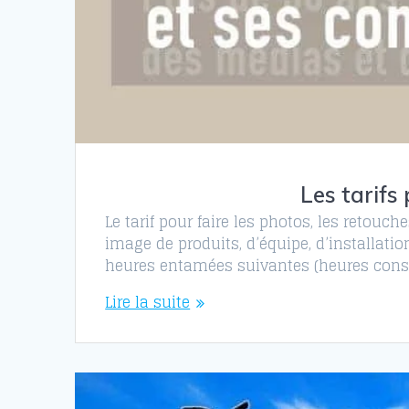
Les tarifs
Le tarif pour faire les photos, les retouch
image de produits, d’équipe, d’installati
heures entamées suivantes (heures consé
Lire la suite