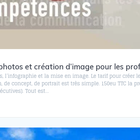
 photos et création d’image pour les pro
es, l’infographie et la mise en image. Le tarif pour créer 
on, de concept, de portrait est très simple. 150eu TTC la
cutives). Tout est…