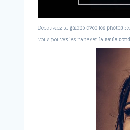
Découvrez la
galerie avec les photos
réa
Vous pouvez les partager, la
seule cond