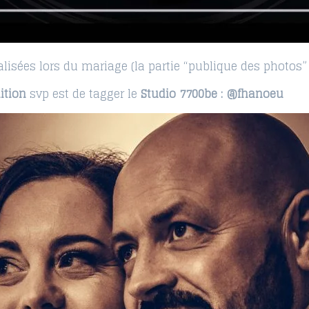
lisées lors du mariage (la partie “publique des photos” 
ition
svp est de tagger le
Studio 7700be : @fhanoeu