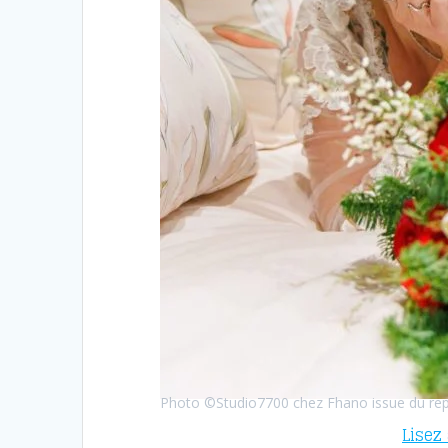
Photo ©Studio7700 chez Fhano issue du re
Lisez