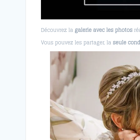
Découvrez la
galerie avec les photos
réa
Vous pouvez les partager, la
seule cond