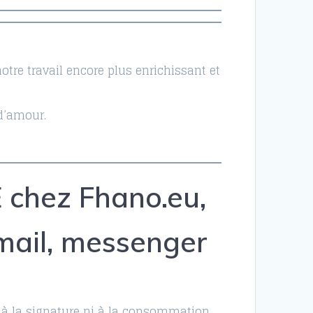
otre travail encore plus enrichissant et
d’amour.
 chez Fhano.eu,
 mail, messenger
à la signature ni à la consommation.