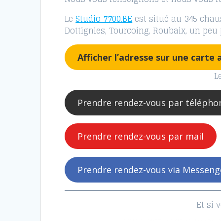
Le
Studio 7700.BE
est situé au 345 chaus
Dottignies, Tourcoing, Roubaix, un peu pl
Afficher l’adresse sur une carte a
L
Prendre rendez-vous par télépho
Prendre rendez-vous par mail
Prendre rendez-vous via Messeng
Et si 