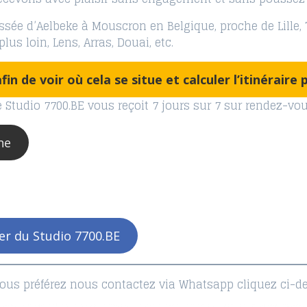
sée d’Aelbeke à Mouscron en Belgique, proche de Lille, T
us loin, Lens, Arras, Douai, etc.
fin de voir où cela se situe et calculer l’itinérair
e Studio 7700.BE vous reçoit 7 jours sur 7 sur rendez-vou
ne
er du Studio 7700.BE
vous préférez nous contactez via Whatsapp cliquez ci-