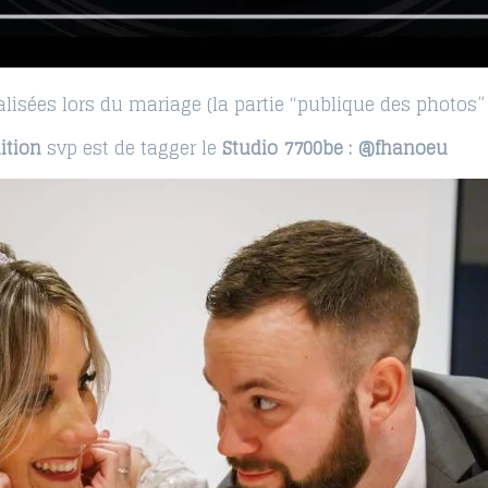
lisées lors du mariage (la partie “publique des photos” 
ition
svp est de tagger le
Studio 7700be : @fhanoeu