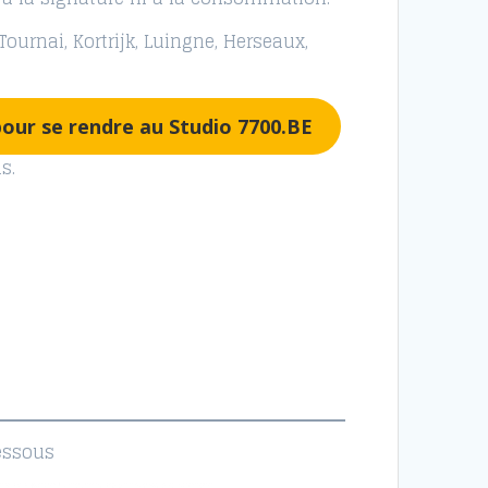
ournai, Kortrijk, Luingne, Herseaux,
e pour se rendre au Studio 7700.BE
s.
dessous