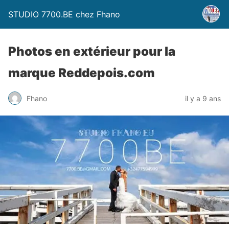
STUDIO 7700.BE chez Fhano
Photos en extérieur pour la
marque Reddepois.com
Fhano
il y a 9 ans