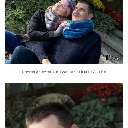
Photos en extérieur avec le STUDIO 7700.be