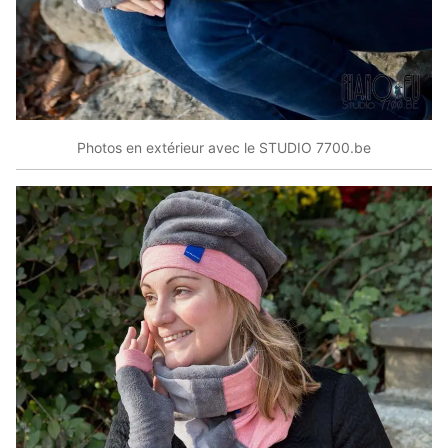
Photos en extérieur avec le STUDIO 7700.be