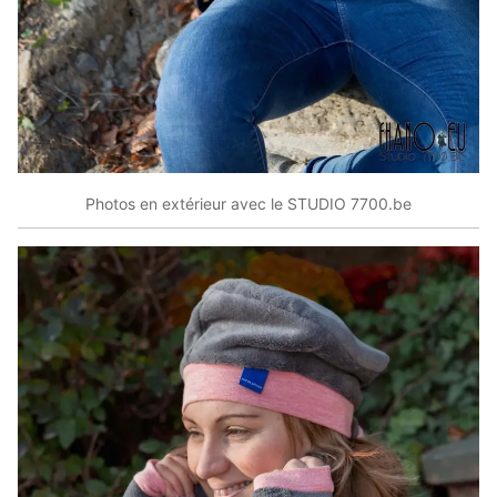
Photos en extérieur avec le STUDIO 7700.be