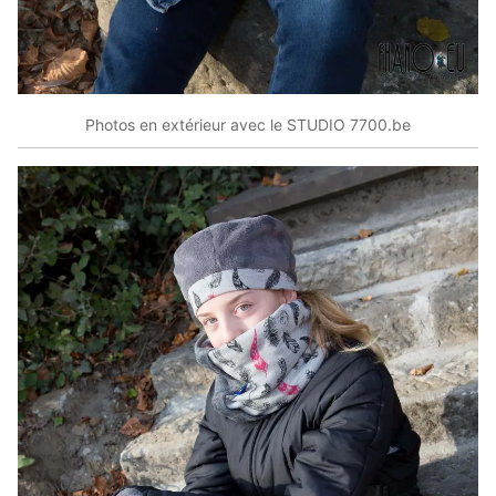
Photos en extérieur avec le STUDIO 7700.be