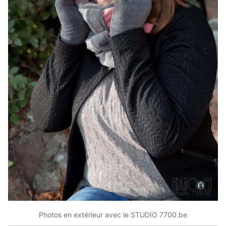
Photos en extérieur avec le STUDIO 7700.be