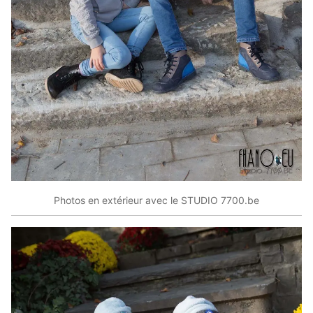
Photos en extérieur avec le STUDIO 7700.be