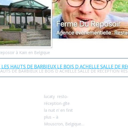
Reposoir à Kain en Belgique
AUTS DE BARBIEUX LE BOIS D ACHELLE SALLE DE RECEPTION RE
lucaty resto-
réception-gîte
la nuit n’ en finit
plus – à
Mouscron, Belgique…