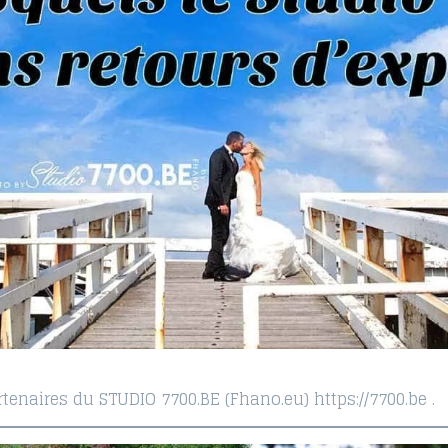
tenaires du STUDIO 7700.BE (Fhano.eu) https://7700.be .