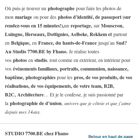
photographe
Où puis-je trouver un
pour faire les photos de
mariage
photos d’identité, de passeport (sur
mon
ou pour des
rendez-vous en 15 minutes!),
reportage,
Mouscron,
un
sur
Luingne, Herseaux, Dottignies, Aelbeke, Rekkem et
partout
Belgique,
France, du hauts-de-France
Sud?
en
en
jusqu’au
Au Studio 7700.BE by Fhano.
Je réalise toutes
photos
studio
vos
en
, tout comme en extérieur, en intérieur pour
événements familiaux, portraits, communion, naissance,
vos
baptême, photographies
pros, de vos produits, de vos
pour les
réalisations, de vos équipements, de votre team, B2B,
B2C, Architecture
… Et je le confesse, je suis passionné par
photographie de d’union
la
,
univers que je côtoie et que j’aime
depuis mes 14ans.
STUDIO 7700.BE chez Fhano
Retour en haut de page