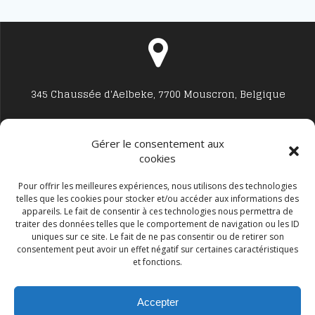
345 Chaussée d'Aelbeke, 7700 Mouscron, Belgique
Gérer le consentement aux
cookies
Studio7700@live.be
Pour offrir les meilleures expériences, nous utilisons des technologies
telles que les cookies pour stocker et/ou accéder aux informations des
appareils. Le fait de consentir à ces technologies nous permettra de
traiter des données telles que le comportement de navigation ou les ID
uniques sur ce site. Le fait de ne pas consentir ou de retirer son
consentement peut avoir un effet négatif sur certaines caractéristiques
et fonctions.
+32 477594999
Accepter