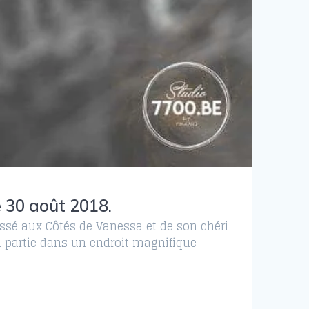
 30 août 2018.
ssé aux Côtés de Vanessa et de son chéri
a partie dans un endroit magnifique