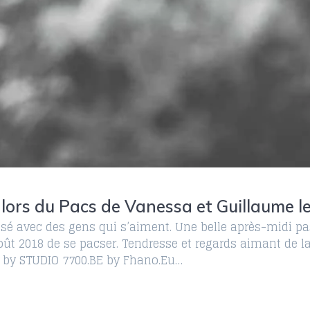
lors du Pacs de Vanessa et Guillaume le
 avec des gens qui s’aiment. Une belle après-midi pa
ût 2018 de se pacser. Tendresse et regards aimant de l
 by STUDIO 7700.BE by Fhano.Eu…